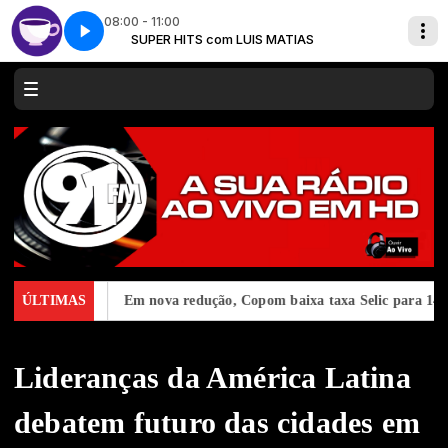
08:00 - 11:00
Cafeína - Parte 2
SUPER HITS com LUIS MATIAS
 em 2027
ÚLTIMAS
Em nova redução, Copom baixa taxa Selic para 14% ao a
Lideranças da América Latina
debatem futuro das cidades em