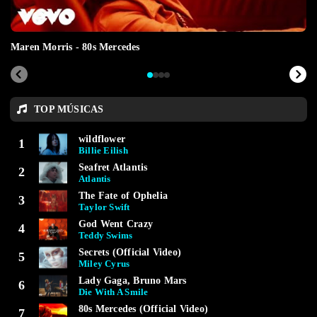
Maren Morris - 80s Mercedes
TOP MÚSICAS
wildflower
1
Billie Eilish
Seafret Atlantis
2
Atlantis
The Fate of Ophelia
3
Taylor Swift
God Went Crazy
4
Teddy Swims
Secrets (Official Video)
5
Miley Cyrus
Lady Gaga, Bruno Mars
6
Die With A Smile
80s Mercedes (Official Video)
7