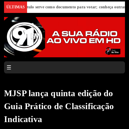
ÚLTIMAS
E-Título serve como documento para votar; conheça outras funções
MJSP lança quinta edição do
Guia Prático de Classificação
Indicativa