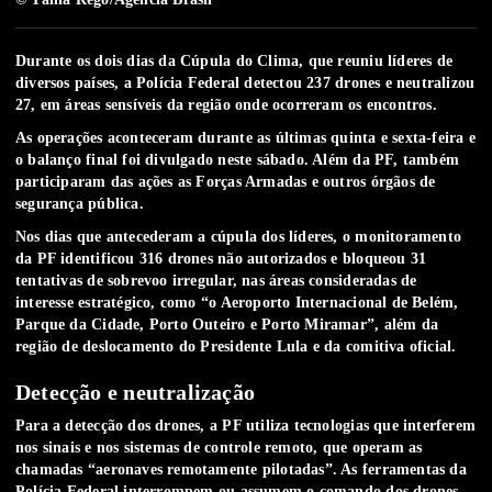
Durante os dois dias da Cúpula do Clima, que reuniu líderes de
diversos países,
a Polícia Federal detectou 237 drones e neutralizou
27, em áreas sensíveis da região onde ocorreram os encontros
.
As operações aconteceram durante as últimas quinta e sexta-feira e
o balanço final foi divulgado neste sábado. Além da PF, também
participaram das ações as Forças Armadas e outros órgãos de
segurança pública.
Nos dias que antecederam a cúpula dos líderes,
o monitoramento
da PF identificou 316 drones não autorizados e bloqueou 31
tentativas de sobrevoo irregular
, nas áreas consideradas de
interesse estratégico, como “o Aeroporto Internacional de Belém,
Parque da Cidade, Porto Outeiro e Porto Miramar”, além da
região de deslocamento do Presidente Lula e da comitiva oficial.
Detecção e neutralização
Para a detecção dos drones,
a PF utiliza tecnologias que interferem
nos sinais e nos sistemas de controle remoto
, que operam as
chamadas “aeronaves remotamente pilotadas”. As ferramentas da
Polícia Federal interrompem ou assumem o comando dos drones,