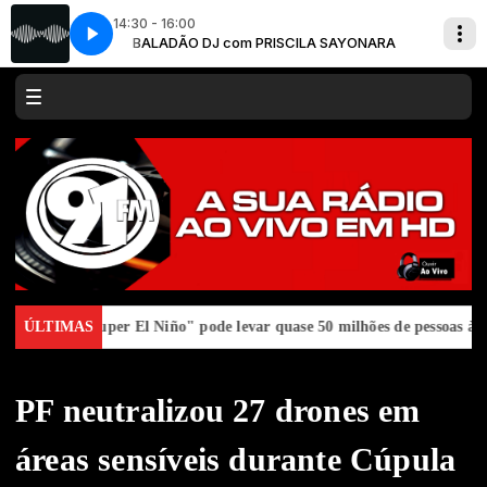
14:30 - 16:00
AYONARA
ours
BALADÃO DJ com PRISCILA SAYONARA
Arctic Monkeys - I Wanna Be Yours
o
ÚLTIMAS
“Super El Niño" pode levar quase 50 milhões de pessoas à fome 
PF neutralizou 27 drones em
áreas sensíveis durante Cúpula